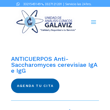
3321545149 📞
3327121201 |
Servicio las 24 hrs.

ANTICUERPOS Anti-
Saccharomyces cerevisiae IgA
e IgG
AGENDA TU CITA