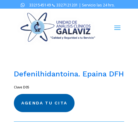
3321545149 📞
3327121201 |
Servicio las 24 hrs.

Defenilhidantoina. Epaina DFH
Clave D05
AGENDA TU CITA