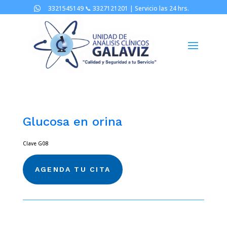
3321545149 📞
3327121201 |
Servicio las 24 hrs.

Glucosa en orina
Clave G08
AGENDA TU CITA