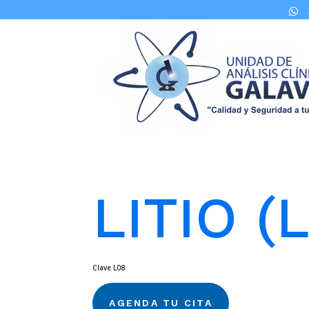

LITIO (L
Clave L08
AGENDA TU CITA