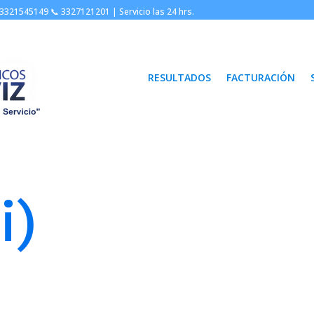
3321545149 📞
3327121201 |
Servicio las 24 hrs.
RESULTADOS
FACTURACIÓN
i)