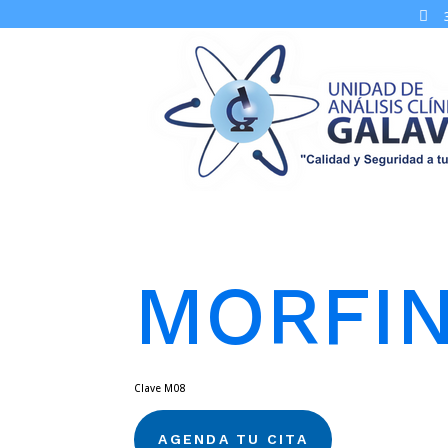

MORFIN
Clave M08
AGENDA TU CITA