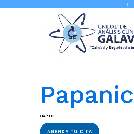

Papanic
Clave P81
AGENDA TU CITA