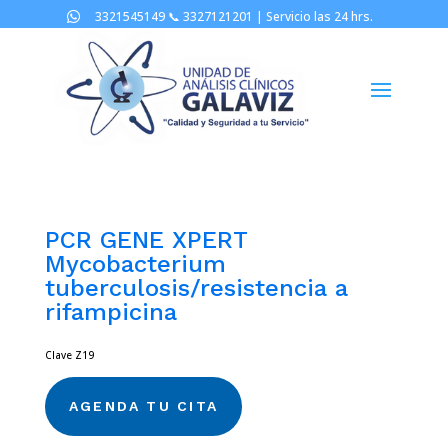
3321545149 📞
3327121201 |
Servicio las 24 hrs.

PCR GENE XPERT
Mycobacterium
tuberculosis/resistencia a
rifampicina
Clave Z19
AGENDA TU CITA