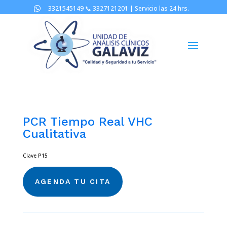
3321545149 📞
3327121201 |
Servicio las 24 hrs.

PCR Tiempo Real VHC
Cualitativa
Clave P15
AGENDA TU CITA