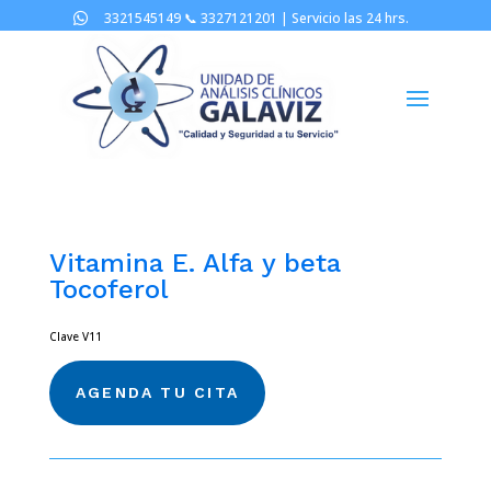
3321545149 📞
3327121201 |
Servicio las 24 hrs.

Vitamina E. Alfa y beta
Tocoferol
Clave V11
AGENDA TU CITA